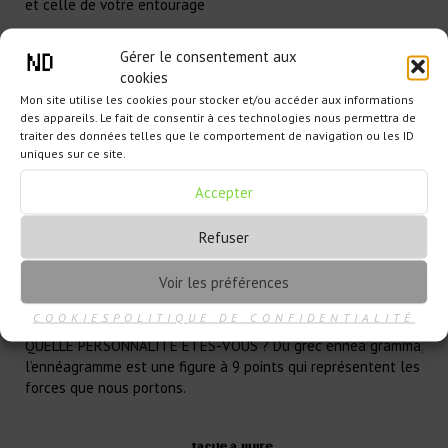
et celle de votre entourage
Gérer le consentement aux
cookies
Mon site utilise les cookies pour stocker et/ou accéder aux informations
des appareils. Le fait de consentir à ces technologies nous permettra de
traiter des données telles que le comportement de navigation ou les ID
uniques sur ce site.
Accepter
Refuser
Voir les préférences
QUELLE PERSONNALITÉ
ÊTES-VOUS ?
COOKIES
POLITIQUE DE CONFIDENTIALITÉ
QUELLE PERSONNALITÉ ÊTES-VOUS ? Du grec ennea gramma,
l’ennéagramme est une figure à 9 points qui représentent les
forces que nous portons.