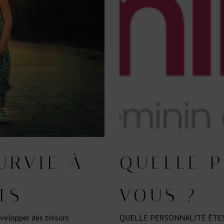
URVIE À
QUELLE P
TS
VOUS ?
évelopper des trésors
QUELLE PERSONNALITÉ ÊTES-VO