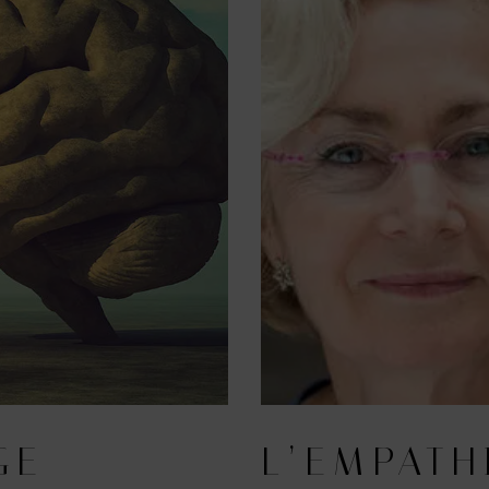
GE
L’EMPATH