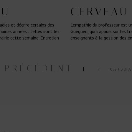
AU
CERVEAU
dies et décrire certains des
L’empathie du professeur est u
haines années : telles sont les
Guéguen, qui s’appuie sur les t
rairie cette semaine. Entretien
enseignants à la gestion des ém
 PRÉCÉDENT
1
2
SUIVAN