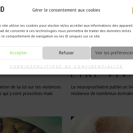
Gérer le consentement aux cookies
 site utilise les cookies pour stocker et/ou accéder aux informations des appareil
fait de consentir à ces technologies nous permettra de traiter des données telles
VE,
L’ATTACH
 le comportement de navigation ou les ID uniques sur ce site.
ION
BESOIN V
Accepter
Refuser
Voir les préférence
COOKIES
POLITIQUE DE CONFIDENTIALITÉ
ÊTRE VIV
ion de la loi sur les violences
Le neuropsychiatre publie un li
s qui y sont proscrites mais
résilience de nombreux écrivains