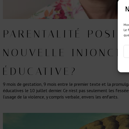
Mon
Le 
PARENTALITÉ POSITI
que
NOUVELLE INJONCT
ÉDUCATIVE?
9 mois de gestation, 9 mois entre le premier texte et la promulgat
éducatives le 10 juillet dernier. Ce n’est pas seulement les fessée
l’usage de la violence, y compris verbale, envers les enfants.