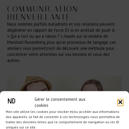
COMMUNICATION
BIENVEILLANTE
Nous sommes parfois maladroits et nos relations peuvent
dégénérer en rapport de force. Et si on arrêtait de jouer à:
« Qui a tort ou qui a raison ? », basés sur le modèle de
Marshall Rosemberg, plus qu’un processus de langage, ces
ateliers vous permettront de découvrir une méthode pour
concentrer votre attention sur vos besoins et ceux des
autres.
Gérer le consentement aux
cookies
Mon site utilise les cookies pour stocker et/ou accéder aux informations
des appareils. Le fait de consentir à ces technologies nous permettra de
traiter des données telles que le comportement de navigation ou les ID
uniques sur ce site.