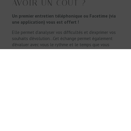
AVOIR UN COÛT ?
Un premier entretien téléphonique ou Facetime (via
une application) vous est offert !
Elle permet d’analyser vos difficultés et d’exprimer vos
souhaits d’évolution…Cet échange permet également
d’évaluer avec vous le rythme et le temps que vous
souhaitez consacrer à cet accompagnement.
Tarifs :
Couple
: 45€/heure,
individuel
: 35€/heure
Je me déplace à domicile dans le Gers (32), dans un rayon
de 40kms autour d’Auch
OUI MAIS J'HABITE TROP
LOIN DE VOTRE ZONE
D'INTERVENTION!