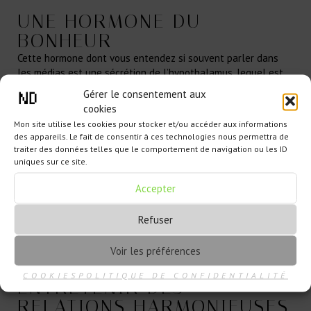
UNE HORMONE DU
BONHEUR
Cette hormone dont vous entendez si souvent parler dans
les médias est une sécrétion de l’hypothalamus, lequel est
impliqué dans le processus de nos émotions.
Gérer le consentement aux
cookies
Mon site utilise les cookies pour stocker et/ou accéder aux informations
des appareils. Le fait de consentir à ces technologies nous permettra de
traiter des données telles que le comportement de navigation ou les ID
uniques sur ce site.
Accepter
Refuser
Voir les préférences
COOKIES
POLITIQUE DE CONFIDENTIALITÉ
ENTRETENIR DES
RELATIONS HARMONIEUSES