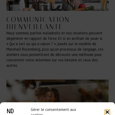
COMMUNICATION
BIENVEILLANTE
Nous sommes parfois maladroits et nos relations peuvent
dégénérer en rapport de force. Et si on arrêtait de jouer à:
« Qui a tort ou qui a raison ? », basés sur le modèle de
Marshall Rosemberg, plus qu’un processus de langage, ces
ateliers vous permettront de découvrir une méthode pour
concentrer votre attention sur vos besoins et ceux des
autres.
Gérer le consentement aux
cookies