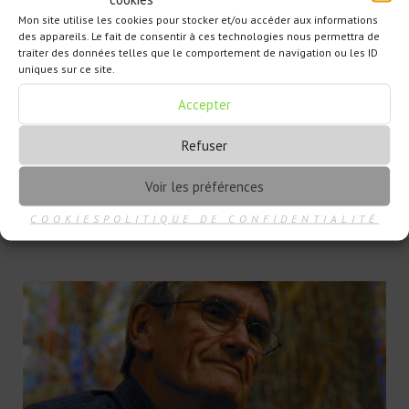
Mon site utilise les cookies pour stocker et/ou accéder aux informations
des appareils. Le fait de consentir à ces technologies nous permettra de
traiter des données telles que le comportement de navigation ou les ID
uniques sur ce site.
ENTRETENIR DES
Accepter
RELATIONS HARMONIEUSES
Dans les années 70, le psychologue Marshall Rosenberg
Refuser
établit une méthodologie qui consiste à communiquer sans
violence, basée sur l’empathie pour soi-même et la
Voir les préférences
bienveillance. Au delà du processus de langage, il propose
d’adopter une attitude plus sereine et un véritable chemin de
COOKIES
POLITIQUE DE CONFIDENTIALITÉ
vie.