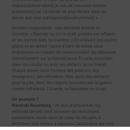
emporter[observation], je suis de mauvaise humeur
[expression] car j’ai besoin de plus d’ordre dans les
pièces que nous partageons[besoin précisé]. »
Dernière composante : une demande précise et
concrète. « Pourrais-tu, s’il te plaît, prendre tes affaires
et les mettre dans ta chambre. » En utilisant ces quatre
points et en aidant l’autre à faire de même, nous
établissons un courant de communication qui débouche
naturellement sur la bienveillance. Et cela, aussi bien
dans son couple ou avec ses enfants qu’au travail.
Chaque année, nous formons des policiers, des
enseignants, des infirmières. Mais aussi des militants
pour la paix, dans des régions touchées par la guerre
comme leRwanda, l’Irlande, la Paslestine ou Israël.
Un exemple ?
Marshall Rosenberg :
Un jour, je présentais ma
méthode devant cent soixante-dix musulmans
palestiniens réunis dans un camp de réfugiés, à
Bethléem. Une rumeur a parcouru l’assistance qui s’est
mise à m’insulter : « Ils disent que vous êtes un