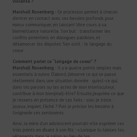
violente ?
Marshall Rosenberg :
Ce processus permet à chacun
d’entrer en contact avec ses besoins profonds pour
mieux communiquer, en laissant libre cours à sa
bienveillance naturelle. Son but : transformer les
conflits potentiels en dialogues paisibles, et
désamorcer les disputes. Son outil : le langage du
coeur.
Comment parler ce “langage du coeur” ?
Marshall Rosenberg :
Il y a quatre points simples mais
essentiels à suivre. D’abord, j’observe ce qui se passe
réellement dans une situation donnée : qu’est-ce qui,
dans les paroles ou les actes de mon interlocuteur,
contribue à mon bien(mal)-être? Ensuite,j’exprime ce que
je ressens en présence de ces faits : suis-je triste,
joyeux, inquiet, fâché ? Puis je précise les besoins à
l’originede ces sentiments.
Ainsi, la mère d’un adolescent pourrait-elle exprimer ces
trois points en disant à son fils : « Lorsque tu laisses tes
vêtements dans le salon au lieu de les