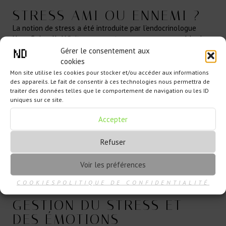
STRESS AMI OU ENNEMI ?
La notion de stress a été introduite par l’endocrinologue
Hans Selye. Il définit ce concept comme : « un ensemble de
moyens physiologiques et psychologiques mis en oeuvre par
Gérer le consentement aux
une personne pour s’adapter à un événement donné.
cookies
Mon site utilise les cookies pour stocker et/ou accéder aux informations
des appareils. Le fait de consentir à ces technologies nous permettra de
traiter des données telles que le comportement de navigation ou les ID
uniques sur ce site.
Accepter
Refuser
Voir les préférences
COOKIES
POLITIQUE DE CONFIDENTIALITÉ
GESTION DU STRESS ET
DES ÉMOTIONS