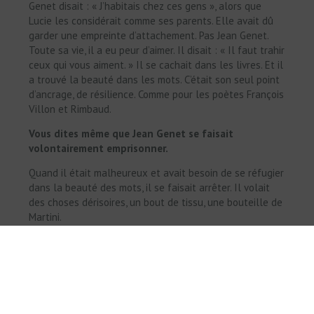
Genet disait : « J’habitais chez ces gens », alors que
Lucie les considérait comme ses parents. Elle avait dû
garder une empreinte d’attachement. Pas Jean Genet.
Toute sa vie, il a eu peur d’aimer. Il disait : « Il faut trahir
ceux qui vous aiment. » Il se cachait dans les livres. Et il
a trouvé la beauté dans les mots. C’était son seul point
d’ancrage, de résilience. Comme pour les poètes François
Villon et Rimbaud.
Vous dites même que Jean Genet se faisait
volontairement emprisonner.
Quand il était malheureux et avait besoin de se réfugier
dans la beauté des mots, il se faisait arrêter. Il volait
des choses dérisoires, un bout de tissu, une bouteille de
Martini.
Depardieu, lui, dit qu’il a été sauvé par les mots des
autres.
Il n’a pas été en carence affective, mais chez lui, on ne
parlait pas beaucoup. La seule chose que son père lui a
apprise, c’est : « Quand tu ne comprends pas, souris. » Il