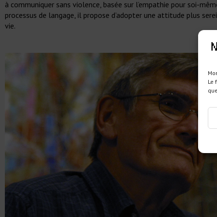
à communiquer sans violence, basée sur l’empathie pour soi-même 
processus de langage, il propose d’adopter une attitude plus sere
vie.
Mon
Le 
que