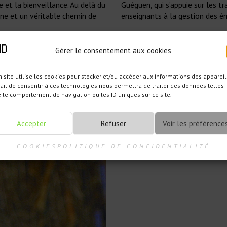
et la bienveillance. Au delà du
Guéguen, qui s’appuie sur les t
ine et un véritable chemin de
enseignants à la gestion des ém
Gérer le consentement aux cookies
 site utilise les cookies pour stocker et/ou accéder aux informations des appareil
fait de consentir à ces technologies nous permettra de traiter des données telles
 le comportement de navigation ou les ID uniques sur ce site.
Accepter
Refuser
Voir les préférence
COOKIES
POLITIQUE DE CONFIDENTIALITÉ