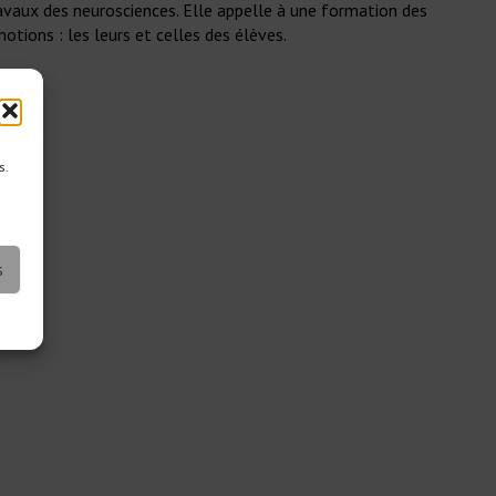
ravaux des neurosciences. Elle appelle à une formation des
otions : les leurs et celles des élèves.
s.
s