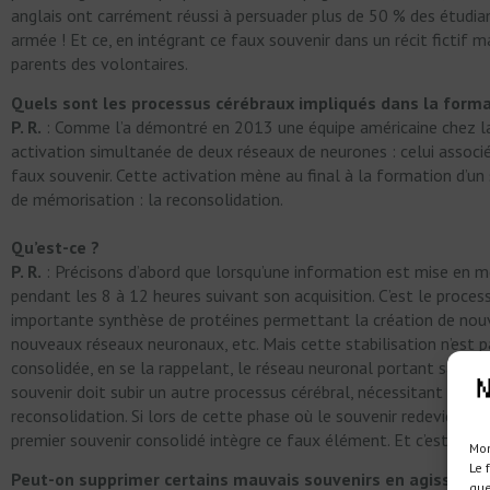
anglais ont carrément réussi à persuader plus de 50 % des étudia
armée ! Et ce, en intégrant ce faux souvenir dans un récit fictif ma
parents des volontaires.
Quels sont les processus cérébraux impliqués dans la forma
P. R.
: Comme l’a démontré en 2013 une équipe américaine chez la 
activation simultanée de deux réseaux de neurones : celui associé 
faux souvenir. Cette activation mène au final à la formation d’un 
de mémorisation : la reconsolidation.
Qu’est-ce ?
P. R.
: Précisons d’abord que lorsqu’une information est mise en mé
pendant les 8 à 12 heures suivant son acquisition. C’est le proces
importante synthèse de protéines permettant la création de nouv
nouveaux réseaux neuronaux, etc. Mais cette stabilisation n’est pa
consolidée, en se la rappelant, le réseau neuronal portant sa trac
souvenir doit subir un autre processus cérébral, nécessitant égal
reconsolidation. Si lors de cette phase où le souvenir redevient f
premier souvenir consolidé intègre ce faux élément. Et c’est le fa
Mon
Le 
Peut-on supprimer certains mauvais souvenirs en agissant s
que