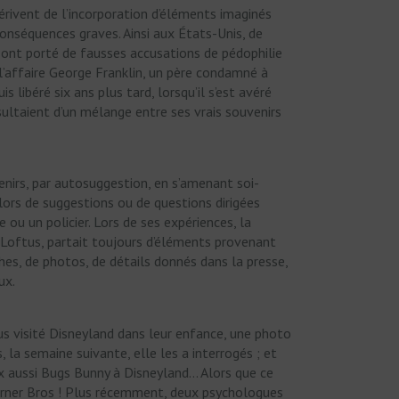
dérivent de l’incorporation d’éléments imaginés
conséquences graves. Ainsi aux États-Unis, de
 ont porté de fausses accusations de pédophilie
 l’affaire George Franklin, un père condamné à
s libéré six ans plus tard, lorsqu’il s’est avéré
sultaient d’un mélange entre ses vrais souvenirs
irs, par autosuggestion, en s’amenant soi-
lors de suggestions ou de questions dirigées
u un policier. Lors de ses expériences, la
 Loftus, partait toujours d’éléments provenant
hes, de photos, de détails donnés dans la presse,
ux.
us visité Disneyland dans leur enfance, une photo
, la semaine suivante, elle les a interrogés ; et
ux aussi Bugs Bunny à Disneyland… Alors que ce
arner Bros ! Plus récemment, deux psychologues