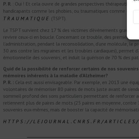
P. R
. : Oui ! Et cela ouvre de grandes perspectives thérapeutiques
handicapants comme les phobies, ou traumatiques comme le
T
TRAUMATIQUE
(TSPT).
Le TSPT survient chez 17 % des victimes d’événements graves (acci
revivre ceux-ci en boucle. Concernant ce trouble, des premières
l’administration, pendant la reconsolidation, d’une molécule, le p
30 ans contre les migraines et les troubles cardiaques), permet
émotionnelle des souvenirs, et induit la guérison de 70 % des pati
Quid de la possibilité de renforcer certains de nos souvenirs
mémoires inhérents à la maladie d’Alzheimer?
P. R. :
Cela est aussi envisageable. Par exemple, en 2013 une équi
volontaires de mémoriser 80 paires de mots juste avant de s’endor
sommeil profond des sons particuliers permettant de renforcer art
retiennent plus de paires de mots (25 paires en moyenne, contre 15)
souvenirs eux-mêmes, mais de booster la capacité de mémorisation
HTTPS://LEJOURNAL.CNRS.FR/ARTICLES