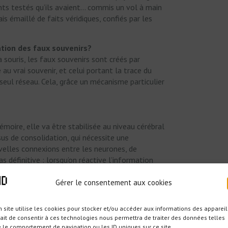
nts testés qu’ils avaient… commis un vol à main
is émaillé de faits véridiques, confiés par les
tion des faux souvenirs?
souris, les faux souvenirs sont créés par
au vrai souvenir, et celui portant la trace du
seul réseau. Cela, grâce un mécanisme particulier
moire, elle va être stabilisée au niveau cérébral
sus de consolidation, qui nécessite une
elles connexions entre les neurones, de
s définitive : lorsqu’on réactive l’information
e redevient malléable. Pour être restabilisé, le
ement une synthèse de protéines : la
Gérer le consentement aux cookies
ragile, on est exposé à un faux élément, le
ux souvenir assuré.
 site utilise les cookies pour stocker et/ou accéder aux informations des appareil
fait de consentir à ces technologies nous permettra de traiter des données telles
ur ce processus de consolidation ?
 le comportement de navigation ou les ID uniques sur ce site.