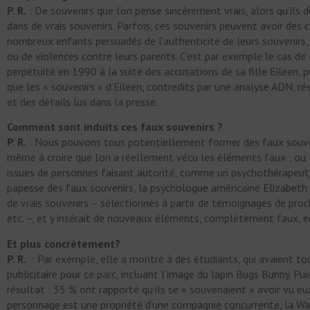
P. R.
: De souvenirs que l’on pense sincèrement vrais, alors qu’ils 
dans de vrais souvenirs. Parfois, ces souvenirs peuvent avoir des 
nombreux enfants persuadés de l’authenticité de leurs souvenirs,
ou de violences contre leurs parents. C’est par exemple le cas de
perpétuité en 1990 à la suite des accusations de sa fille Eileen, pui
que les « souvenirs » d’Eileen, contredits par une analyse ADN, ré
et des détails lus dans la presse.
Comment sont induits ces faux souvenirs
?
P. R.
: Nous pouvons tous potentiellement former des faux souven
même à croire que l’on a réellement vécu les éléments faux ; ou 
issues de personnes faisant autorité, comme un psychothérapeute o
papesse des faux souvenirs, la psychologue américaine Elizabeth
de vrais souvenirs – sélectionnés à partir de témoignages de proc
etc. –, et y insérait de nouveaux éléments, complètement faux, e
Et plus concrètement?
P. R.
: Par exemple, elle a montré à des étudiants, qui avaient to
publicitaire pour ce parc, incluant l’image du lapin Bugs Bunny. Puis
résultat : 35 % ont rapporté qu’ils se « souvenaient » avoir vu e
personnage est une propriété d’une compagnie concurrente, la W