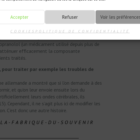
 pour certains troubles impliquant des souvenirs
ROUBLE DE STRESS POST-
Accepter
Refuser
Voir les préférence
dent, viol, attentat, etc.), et les amène à
COOKIES
POLITIQUE DE CONFIDENTIALITÉ
 expériences encourageantes ont montré que
ropranolol (un médicament utilisé depuis plus de
 d’atténuer efficacement la composante
ents traités.
, pour traiter par exemple les troubles de
pe allemande a montré que si l’on demande à des
mir, et qu’on leur envoie ensuite lors du
ificiellement leurs ondes cérébrales, ils
. Cependant, il ne s’agit plus ici de modifier les
. C’est donc une autre histoire.
/LA-FABRIQUE-DU-SOUVENIR